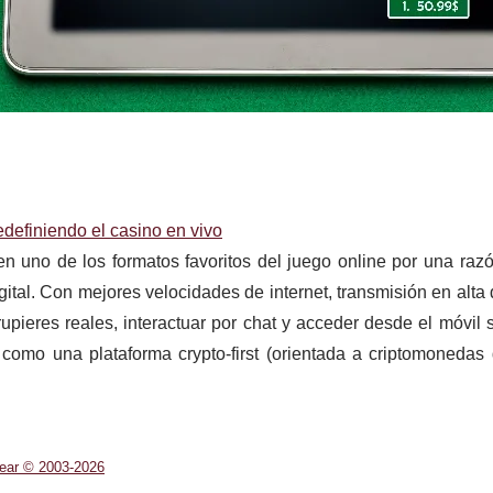
edefiniendo el casino en vivo
 en uno de los formatos favoritos del juego online por una raz
ital. Con mejores velocidades de internet, transmisión en alta 
upieres reales, interactuar por chat y acceder desde el móvil 
 como una plataforma crypto-first (orientada a criptomonedas
lear © 2003-2026