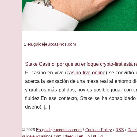
es.guidejeuxcasinos.com
Stake Casino: por qué su enfoque crypto-first está r
El casino en vivo (
casino live online
) se convirtió
acerca la sensación de una mesa real al entorno dig
y gráficos más pulidos, hoy es posible jugar con cr
fluidez.En ese contexto, Stake se ha consolidado
diseño), [
...
]
© 2026
Es.guidejeuxcasinos.com
/
Cookies Policy
/
RSS
/
Dotc
guidejeuxcasinos.com
|
daegu
|
en
|
jp
|
pt
|
vi