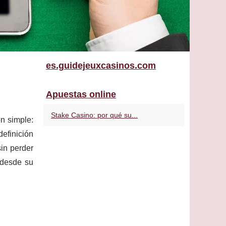
es.guidejeuxcasinos.com
Apuestas online
Stake Casino: por qué su...
ón simple:
definición
sin perder
 desde su